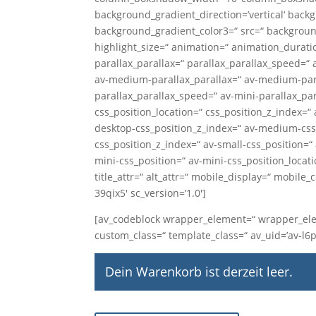
background_gradient_direction=’vertical‘ back
background_gradient_color3=“ src=“ background
highlight_size=“ animation=“ animation_durat
parallax_parallax=“ parallax_parallax_speed=“ 
av-medium-parallax_parallax=“ av-medium-paral
parallax_parallax_speed=“ av-mini-parallax_par
css_position_location=“ css_position_z_index=“
desktop-css_position_z_index=“ av-medium-css
css_position_z_index=“ av-small-css_position=“ 
mini-css_position=“ av-mini-css_position_locati
title_attr=“ alt_attr=“ mobile_display=“ mobile_
39qix5′ sc_version=’1.0′]
[av_codeblock wrapper_element=“ wrapper_elem
custom_class=“ template_class=“ av_uid=’av-l6p2
Dein Warenkorb ist derzeit leer.