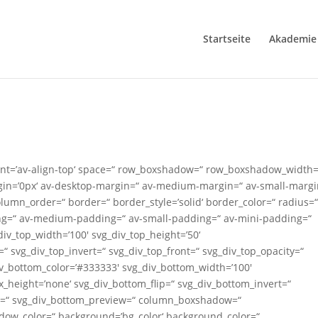
Startseite
Akademie
nment=’av-align-top‘ space=“ row_boxshadow=“ row_boxshadow_width=
in=’0px‘ av-desktop-margin=“ av-medium-margin=“ av-small-margi
umn_order=“ border=“ border_style=’solid‘ border_color=“ radius=
ng=“ av-medium-padding=“ av-small-padding=“ av-mini-padding=“
div_top_width=’100′ svg_div_top_height=’50‘
=“ svg_div_top_invert=“ svg_div_top_front=“ svg_div_top_opacity=“
v_bottom_color=’#333333′ svg_div_bottom_width=’100′
_height=’none‘ svg_div_bottom_flip=“ svg_div_bottom_invert=“
ty=“ svg_div_bottom_preview=“ column_boxshadow=“
ow_color=“ background=’bg_color‘ background_color=“