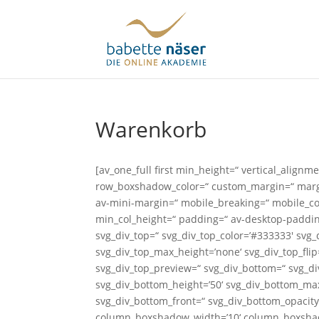
Warenkorb
[av_one_full first min_height=“ vertical_alig
row_boxshadow_color=“ custom_margin=“ marg
av-mini-margin=“ mobile_breaking=“ mobile_col
min_col_height=“ padding=“ av-desktop-paddi
svg_div_top=“ svg_div_top_color=’#333333′ svg_
svg_div_top_max_height=’none‘ svg_div_top_flip
svg_div_top_preview=“ svg_div_bottom=“ svg_di
svg_div_bottom_height=’50‘ svg_div_bottom_max
svg_div_bottom_front=“ svg_div_bottom_opaci
column_boxshadow_width=’10‘ column_boxshad