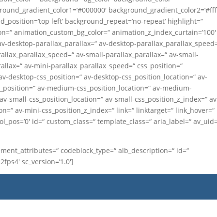
ground_gradient_color1=’#000000′ background_gradient_color2=’#ffff
_position=’top left‘ background_repeat=’no-repeat‘ highlight=“
ion=“ animation_custom_bg_color=“ animation_z_index_curtain=’100′
av-desktop-parallax_parallax=“ av-desktop-parallax_parallax_speed
lax_parallax_speed=“ av-small-parallax_parallax=“ av-small-
allax=“ av-mini-parallax_parallax_speed=“ css_position=“
 av-desktop-css_position=“ av-desktop-css_position_location=“ av-
_position=“ av-medium-css_position_location=“ av-medium-
av-small-css_position_location=“ av-small-css_position_z_index=“ av
on=“ av-mini-css_position_z_index=“ link=“ linktarget=“ link_hover=“
col_pos=’0′ id=“ custom_class=“ template_class=“ aria_label=“ av_uid=
ent_attributes=“ codeblock_type=“ alb_description=“ id=“
fps4′ sc_version=’1.0′]