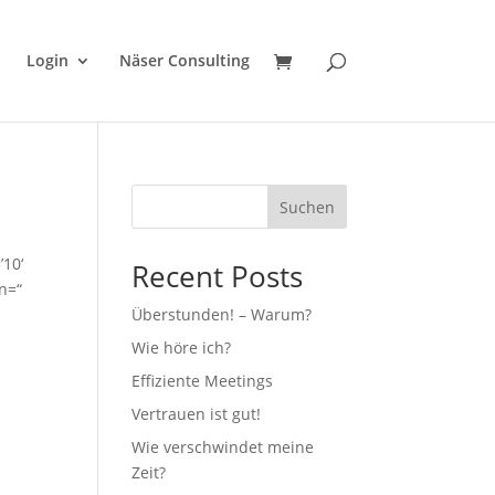
Login
Näser Consulting
Suchen
’10‘
Recent Posts
n=“
“
Überstunden! – Warum?
Wie höre ich?
Effiziente Meetings
Vertrauen ist gut!
Wie verschwindet meine
Zeit?