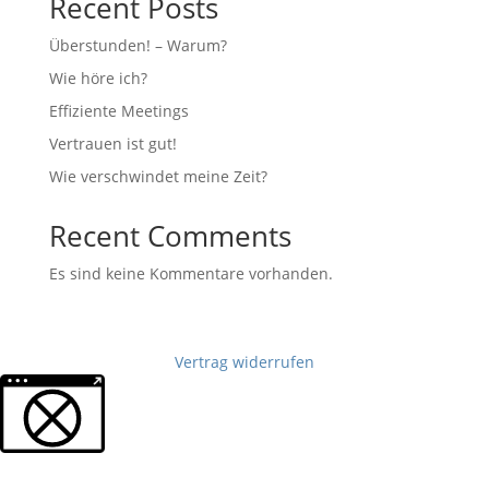
Recent Posts
Überstunden! – Warum?
Wie höre ich?
Effiziente Meetings
Vertrauen ist gut!
Wie verschwindet meine Zeit?
Recent Comments
Es sind keine Kommentare vorhanden.
Vertrag widerrufen
Weitere Informationen über den gesperrten Inhalt.
Archives
Categories
September 2021
Allgemein
Juli 2021
Emotionen