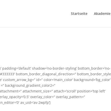
Startseite
Akademie
‘ padding=’default‘ shadow=’no-border-styling‘ bottom_border=’no-
=’#333333′ bottom_border_diagonal_direction=“ bottom_border_style
‘ custom_arrow_bg=“ id=“ color=’main_color‘ background=’bg_color‘
r1=“ background_gradient_color2=“
attachment=“ attachment_size=“ attach=’scroll‘ position=’top left‘
erlay_opacity=’0.5′ overlay_color=“ overlay_pattern=“
_editor=’0′ av_uid=’av-2wpfp‘]