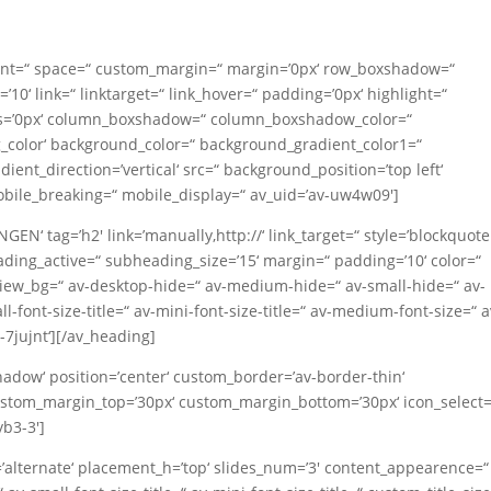
nment=“ space=“ custom_margin=“ margin=’0px‘ row_boxshadow=“
‘ link=“ linktarget=“ link_hover=“ padding=’0px‘ highlight=“
ius=’0px‘ column_boxshadow=“ column_boxshadow_color=“
color‘ background_color=“ background_gradient_color1=“
nt_direction=’vertical‘ src=“ background_position=’top left‘
bile_breaking=“ mobile_display=“ av_uid=’av-uw4w09′]
‘ tag=’h2′ link=’manually,http://‘ link_target=“ style=’blockquote
ing_active=“ subheading_size=’15‘ margin=“ padding=’10‘ color=“
iew_bg=“ av-desktop-hide=“ av-medium-hide=“ av-small-hide=“ av-
l-font-size-title=“ av-mini-font-size-title=“ av-medium-font-size=“ a
-7jujnt‘][/av_heading]
shadow‘ position=’center‘ custom_border=’av-border-thin‘
stom_margin_top=’30px‘ custom_margin_bottom=’30px‘ icon_select=’
yb3-3′]
v=’alternate‘ placement_h=’top‘ slides_num=’3′ content_appearence=“