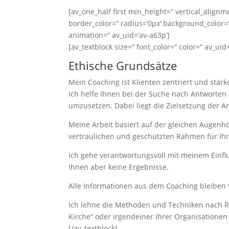
[av_one_half first min_height=“ vertical_alig
border_color=“ radius=’0px‘ background_color=“
animation=“ av_uid=’av-a63p‘]
[av_textblock size=“ font_color=“ color=“ av_uid=
Ethische Grundsätze
Mein Coaching ist Klienten zentriert und stä
Ich helfe Ihnen bei der Suche nach Antworten
umzusetzen. Dabei liegt die Zielsetzung der A
Meine Arbeit basiert auf der gleichen Augenhö
vertraulichen und geschützten Rahmen für Ihr
Ich gehe verantwortungsvoll mit meinem Einflu
Ihnen aber keine Ergebnisse.
Alle Informationen aus dem Coaching bleiben v
Ich lehne die Methoden und Techniken nach Ro
Kirche“ oder irgendeiner ihrer Organisationen 
[/av_textblock]