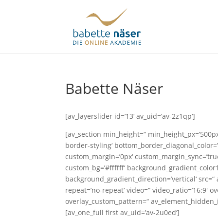
Babette Näser
[av_layerslider id=’13‘ av_uid=’av-2z1qp‘]
[av_section min_height=“ min_height_px=’500px
border-styling‘ bottom_border_diagonal_color
custom_margin=’0px‘ custom_margin_sync=’true
custom_bg=’#ffffff‘ background_gradient_colo
background_gradient_direction=’vertical‘ src=“ 
repeat=’no-repeat‘ video=“ video_ratio=’16:9′ ov
overlay_custom_pattern=“ av_element_hidden_in
[av_one_full first av_uid=’av-2u0ed‘]