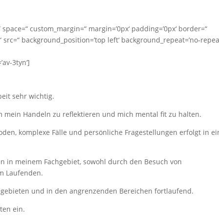
“ space=“ custom_margin=“ margin=’0px‘ padding=’0px‘ border=“
 src=“ background_position=’top left‘ background_repeat=’no-repea
’av-3tyn‘]
eit sehr wichtig.
 mein Handeln zu reflektieren und mich mental fit zu halten.
den, komplexe Fälle und persönliche Fragestellungen erfolgt in e
gen in meinem Fachgebiet, sowohl durch den Besuch von
em Laufenden.
hgebieten und in den angrenzenden Bereichen fortlaufend.
ten ein.