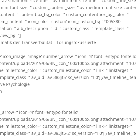
v-small-font-size-title=“ av-mini-font-size-title=“ custom_title_siz
-mini-font-size=“ custom_content_size=“ av-medium-font-size-conte
e-content=“ contentbox_bg_color=“ custom_contentbox_bg_color=“
tom_content=“ icon_color=’custom‘ icon_custom_bg=’#005380′
tion=“ alb_description=“ id=“ custom_class=“ template_class=“
eview_bg=“]
ammatik der Transverbalität – Lösungsfokussierte
y‘ icon_image=’image‘ number_arrow=“ icon=’4′ font=’entypo-fontello
ontent/uploads/2019/06/BN_Icon_100x100px.png‘ attachment=’1107
ne‘ milestone_color=“ custom_milestone_color=“ link=“ linktarget=“
mplate_class=“ av_uid=’av-383jt5′ sc_version=’1.0′][/av_timeline_ite
tive Psychologie
n
row=“ icon=’4′ font=’entypo-fontello‘
ontent/uploads/2019/06/BN_Icon_100x100px.png‘ attachment=’1107
ne‘ milestone_color=“ custom_milestone_color=“ link=“ linktarget=“
mplate_class=“ av_uid=’av-383jt5-2′ sc_version=’1.0′][/av_timeline_i