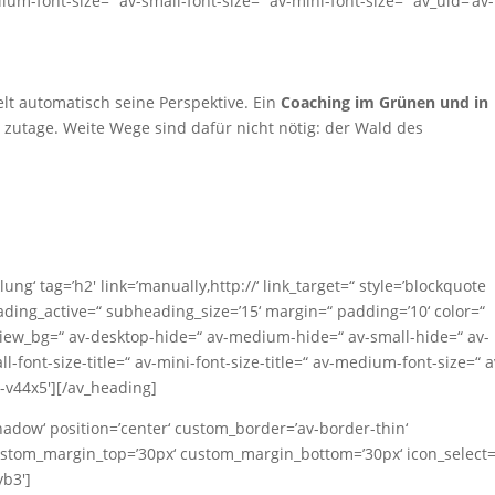
dium-font-size=“ av-small-font-size=“ av-mini-font-size=“ av_uid=’av-
t automatisch seine Perspektive. Ein
Coaching im Grünen und in
zutage. Weite Wege sind dafür nicht nötig: der Wald des
ng‘ tag=’h2′ link=’manually,http://‘ link_target=“ style=’blockquote
ing_active=“ subheading_size=’15‘ margin=“ padding=’10‘ color=“
iew_bg=“ av-desktop-hide=“ av-medium-hide=“ av-small-hide=“ av-
l-font-size-title=“ av-mini-font-size-title=“ av-medium-font-size=“ a
v-v44x5′][/av_heading]
shadow‘ position=’center‘ custom_border=’av-border-thin‘
stom_margin_top=’30px‘ custom_margin_bottom=’30px‘ icon_select=’
yb3′]