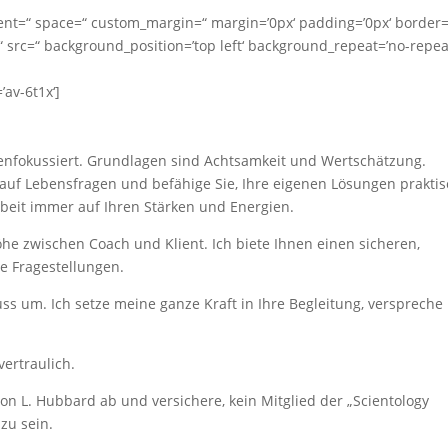
nment=“ space=“ custom_margin=“ margin=’0px‘ padding=’0px‘ border=
 src=“ background_position=’top left‘ background_repeat=’no-repea
’av-6t1x‘]
rkenfokussiert. Grundlagen sind Achtsamkeit und Wertschätzung.
 auf Lebensfragen und befähige Sie, Ihre eigenen Lösungen prakti
rbeit immer auf Ihren Stärken und Energien.
he zwischen Coach und Klient. Ich biete Ihnen einen sicheren,
e Fragestellungen.
ss um. Ich setze meine ganze Kraft in Ihre Begleitung, verspreche
ertraulich.
n L. Hubbard ab und versichere, kein Mitglied der „Scientology
zu sein.