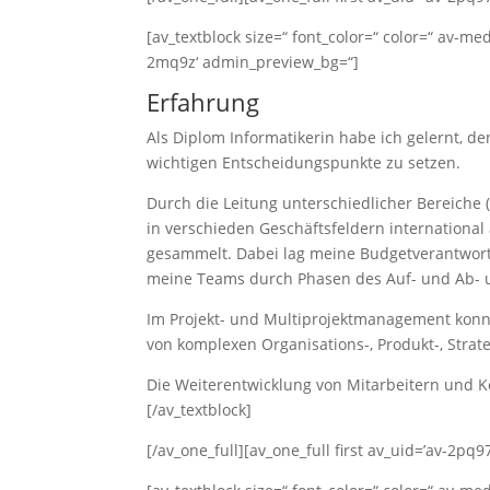
[av_textblock size=“ font_color=“ color=“ av-me
2mq9z‘ admin_preview_bg=“]
Erfahrung
Als Diplom Informatikerin habe ich gelernt, de
wichtigen Entscheidungspunkte zu setzen.
Durch die Leitung unterschiedlicher Bereiche
in verschieden Geschäftsfeldern internationa
gesammelt. Dabei lag meine Budgetverantwortu
meine Teams durch Phasen des Auf- und Ab- 
Im Projekt- und Multiprojektmanagement konnt
von komplexen Organisations-, Produkt-, Stra
Die Weiterentwicklung von Mitarbeitern und K
[/av_textblock]
[/av_one_full][av_one_full first av_uid=’av-2pq97