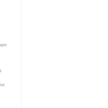
gie)
g
tzt.