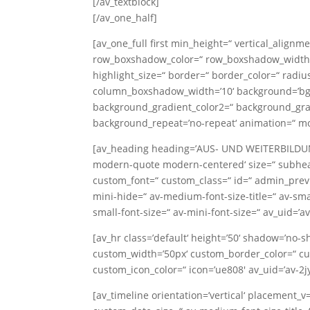
[/av_textblock]
[/av_one_half]
[av_one_full first min_height=“ vertical_alig
row_boxshadow_color=“ row_boxshadow_width=’10
highlight_size=“ border=“ border_color=“ rad
column_boxshadow_width=’10‘ background=’bg_
background_gradient_color2=“ background_gradie
background_repeat=’no-repeat‘ animation=“ mo
[av_heading heading=’AUS- UND WEITERBILDUNGEN
modern-quote modern-centered‘ size=“ subhead
custom_font=“ custom_class=“ id=“ admin_prev
mini-hide=“ av-medium-font-size-title=“ av-smal
small-font-size=“ av-mini-font-size=“ av_uid=’av
[av_hr class=’default‘ height=’50‘ shadow=’no-
custom_width=’50px‘ custom_border_color=“ cu
custom_icon_color=“ icon=’ue808′ av_uid=’av-2j
[av_timeline orientation=’vertical‘ placement_