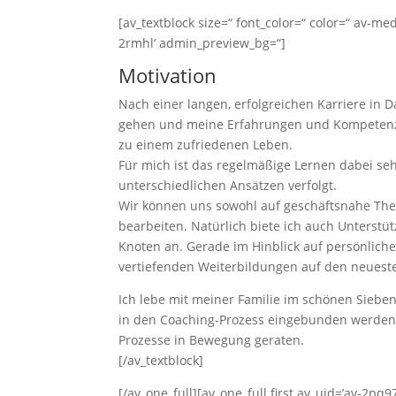
[av_textblock size=“ font_color=“ color=“ av-me
2rmhl‘ admin_preview_bg=“]
Motivation
Nach einer langen, erfolgreichen Karriere in
gehen und meine Erfahrungen und Kompetenzen
zu einem zufriedenen Leben.
Für mich ist das regelmäßige Lernen dabei seh
unterschiedlichen Ansätzen verfolgt.
Wir können uns sowohl auf geschäftsnahe Th
bearbeiten. Natürlich biete ich auch Unterstü
Knoten an. Gerade im Hinblick auf persönlich
vertiefenden Weiterbildungen auf den neuest
Ich lebe mit meiner Familie im schönen Sieb
in den Coaching-Prozess eingebunden werden. 
Prozesse in Bewegung geraten.
[/av_textblock]
[/av_one_full][av_one_full first av_uid=’av-2pq97