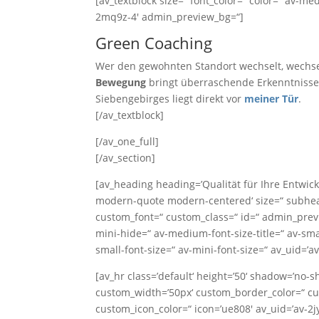
[av_textblock size=“ font_color=“ color=“ av-me
2mq9z-4′ admin_preview_bg=“]
Green Coaching
Wer den gewohnten Standort wechselt, wechsel
Bewegung
bringt überraschende Erkenntnisse 
Siebengebirges liegt direkt vor
meiner Tür
.
[/av_textblock]
[/av_one_full]
[/av_section]
[av_heading heading=’Qualität für Ihre Entwicklu
modern-quote modern-centered‘ size=“ subhead
custom_font=“ custom_class=“ id=“ admin_prev
mini-hide=“ av-medium-font-size-title=“ av-smal
small-font-size=“ av-mini-font-size=“ av_uid=’a
[av_hr class=’default‘ height=’50‘ shadow=’no-
custom_width=’50px‘ custom_border_color=“ cu
custom_icon_color=“ icon=’ue808′ av_uid=’av-2j