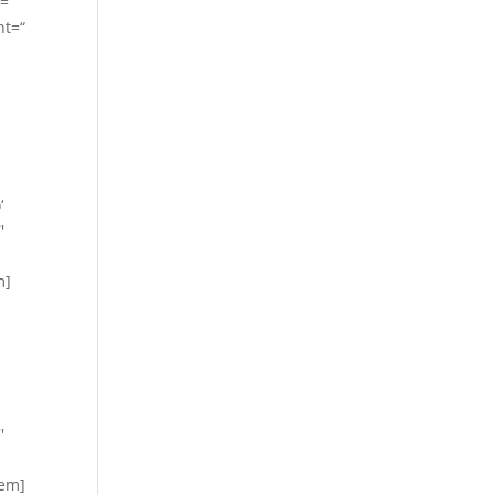
e=“
nt=“
‘
′
m]
′
tem]