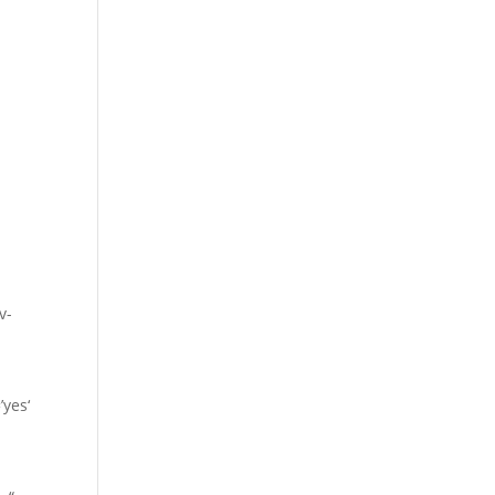
v-
yes‘