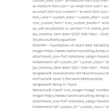
custom_date_size=“ av-medium-font-size-title=“ a
av-medium-font-size=“ av-small-font-size=“ av
av-small-font-size-content=“ av-mini-font-siz
font_color=“ custom_date=“ custom_title=“ cus
icon_custom_font=“ icon_custom_border=“ anima
av_uid=’av-jx022icb‘ sc_version=’1.0′ admin_pr
[av_timeline_item date=’2022′ title=’dvct – Gr
Strukturaufstellungsarbeit
EliteHRV – Foundations of Heart Rate Variabilit
image=’https://www.naeserconsulting.de/wp-c
attachment_size=’full‘ milestone_valign=’baseli
linkelement=’all‘ custom_id=“ custom_class=“ te
[av_timeline_item date=’2021′ title=’dvct – Posi
wingwave®-Humanonline mit Neuroressource
emTrache® Level 2 (Persönlichkeitsanteile)
wingwave® Being in Touch
Mesource® Coach‘ icon_image=’image‘ number_ar
image=’https://www.naeserconsulting.de/wp-c
attachment_size=’full‘ milestone_valign=’baseli
linkelement=’all‘ custom_id=“ custom_class=“ te