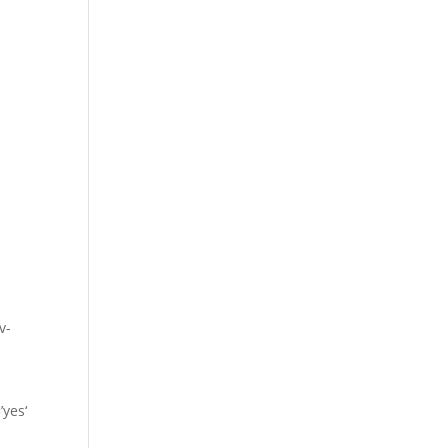
v-
yes‘